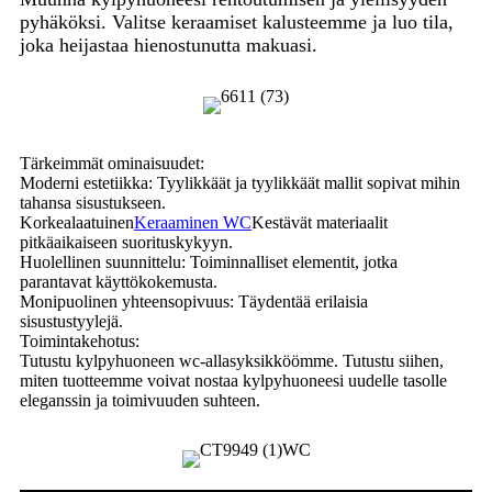
pyhäköksi. Valitse keraamiset kalusteemme ja luo tila,
joka heijastaa hienostunutta makuasi.
Tärkeimmät ominaisuudet:
Moderni estetiikka: Tyylikkäät ja tyylikkäät mallit sopivat mihin
tahansa sisustukseen.
Korkealaatuinen
Keraaminen WC
Kestävät materiaalit
pitkäaikaiseen suorituskykyyn.
Huolellinen suunnittelu: Toiminnalliset elementit, jotka
parantavat käyttökokemusta.
Monipuolinen yhteensopivuus: Täydentää erilaisia ​​
sisustustyylejä.
Toimintakehotus:
Tutustu kylpyhuoneen wc-allasyksikköömme. Tutustu siihen,
miten tuotteemme voivat nostaa kylpyhuoneesi uudelle tasolle
eleganssin ja toimivuuden suhteen.