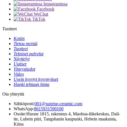
Instagramissa
Facebook
WeChat
TikTok
Tuotteet
Kotiin
Tietoa meistä
Tuotteet
Tekniset palvelut
Näyttelyt
Uutiset
Yhteystiedot
Video
Usein kysytyt kysymykset
Hanki tehtaan hinta
Ota yhteyttä
Sähköposti:
001@sunrise-ceramic.com
WhatsApp:
8615931590100
Osoite:
Huone 1815, rakennus 4, Maohua-liikekeskus, Dali-
tie, Lubein piiri, Tangshanin kaupunki, Hebein maakunta,
Kiina