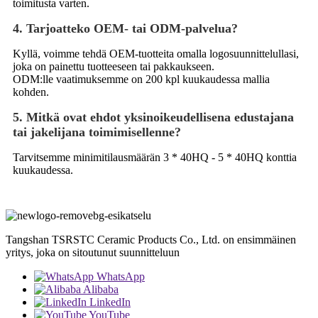
toimitusta varten.
4. Tarjoatteko OEM- tai ODM-palvelua?
Kyllä, voimme tehdä OEM-tuotteita omalla logosuunnittelullasi,
joka on painettu tuotteeseen tai pakkaukseen.
ODM:lle vaatimuksemme on 200 kpl kuukaudessa mallia
kohden.
5. Mitkä ovat ehdot yksinoikeudellisena edustajana
tai jakelijana toimimisellenne?
Tarvitsemme minimitilausmäärän 3 * 40HQ - 5 * 40HQ konttia
kuukaudessa.
Tangshan TSRSTC Ceramic Products Co., Ltd. on ensimmäinen
yritys, joka on sitoutunut suunnitteluun
WhatsApp
Alibaba
LinkedIn
YouTube