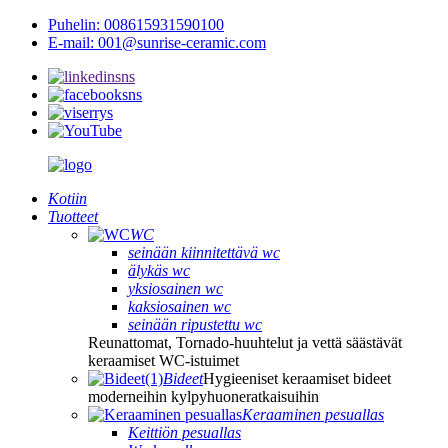
Puhelin: 008615931590100
E-mail: 001@sunrise-ceramic.com
Kotiin
Tuotteet
WC
seinään kiinnitettävä wc
älykäs wc
yksiosainen wc
kaksiosainen wc
seinään ripustettu wc
Reunattomat, Tornado-huuhtelut ja vettä säästävät
keraamiset WC-istuimet
Bideet
Hygieeniset keraamiset bideet
moderneihin kylpyhuoneratkaisuihin
Keraaminen pesuallas
Keittiön pesuallas