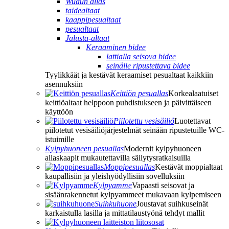
Wudun allas
taidealtaat
kaappipesualtaat
pesualtaat
Jalusta-altaat
Keraaminen bidee
lattialla seisova bidee
seinälle ripustettava bidee
Tyylikkäät ja kestävät keraamiset pesualtaat kaikkiin
asennuksiin
Keittiön pesuallas
Korkealaatuiset
keittiöaltaat helppoon puhdistukseen ja päivittäiseen
käyttöön
Piilotettu vesisäiliö
Luotettavat
piilotetut vesisäiliöjärjestelmät seinään ripustetuille WC-
istuimille
Kylpyhuoneen pesuallas
Modernit kylpyhuoneen
allaskaapit mukautettavilla säilytysratkaisuilla
Moppipesuallas
Kestävät moppialtaat
kaupallisiin ja yleishyödyllisiin sovelluksiin
Kylpyamme
Vapaasti seisovat ja
sisäänrakennetut kylpyammeet mukavaan kylpemiseen
Suihkuhuone
Joustavat suihkuseinät
karkaistulla lasilla ja mittatilaustyönä tehdyt mallit