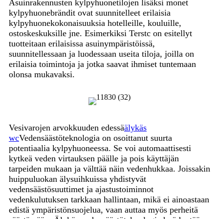
Asuinrakennusten kylpyhuonetilojen lisäksi monet
kylpyhuonebrändit ovat suunnitelleet erilaisia ​​
kylpyhuonekokonaisuuksia hotelleille, kouluille,
ostoskeskuksille jne. Esimerkiksi Terstc on esitellyt
tuotteitaan erilaisissa asuinympäristöissä,
suunnitellessaan ja luodessaan useita tiloja, joilla on
erilaisia ​​toimintoja ja jotka saavat ihmiset tuntemaan
olonsa mukavaksi.
Vesivarojen arvokkuuden edessä
älykäs
wc
Vedensäästöteknologia on osoittanut suurta
potentiaalia kylpyhuoneessa. Se voi automaattisesti
kytkeä veden virtauksen päälle ja pois käyttäjän
tarpeiden mukaan ja välttää näin vedenhukkaa. Joissakin
huippuluokan älysuihkuissa yhdistyvät
vedensäästösuuttimet ja ajastustoiminnot
vedenkulutuksen tarkkaan hallintaan, mikä ei ainoastaan
​​edistä ympäristönsuojelua, vaan auttaa myös perheitä