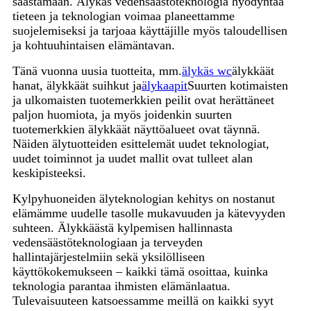
säästämään. Älykäs vedensäästöteknologia hyödyntää
tieteen ja teknologian voimaa planeettamme
suojelemiseksi ja tarjoaa käyttäjille myös taloudellisen
ja kohtuuhintaisen elämäntavan.
Tänä vuonna uusia tuotteita, mm.
älykäs wc
älykkäät
hanat, älykkäät suihkut ja
älykaapit
Suurten kotimaisten
ja ulkomaisten tuotemerkkien peilit ovat herättäneet
paljon huomiota, ja myös joidenkin suurten
tuotemerkkien älykkäät näyttöalueet ovat täynnä.
Näiden älytuotteiden esittelemät uudet teknologiat,
uudet toiminnot ja uudet mallit ovat tulleet alan
keskipisteeksi.
Kylpyhuoneiden älyteknologian kehitys on nostanut
elämämme uudelle tasolle mukavuuden ja kätevyyden
suhteen. Älykkäästä kylpemisen hallinnasta
vedensäästöteknologiaan ja terveyden
hallintajärjestelmiin sekä yksilölliseen
käyttökokemukseen – kaikki tämä osoittaa, kuinka
teknologia parantaa ihmisten elämänlaatua.
Tulevaisuuteen katsoessamme meillä on kaikki syyt