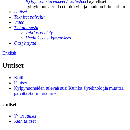
Kylpyhuonetarvikkeet / -kalusteet
Täydelliset
kylpyhuonetarvikkeet toimiviin ja moderneihin tiloihin
Uutiset
Tekniset palvelut
Video
Tietoa meistä
Tehdasnäyttely
Usein kysytyt kysymykset
Ota yhteyttä
English
Uutiset
Kotiin
Uutiset
Kylpyhuoneiden tulevaisuus: Kuinka älyteknologia muuttaa
päivittäistä rutiiniamme
Uutiset
Yritysuutiset
Alan uutiset