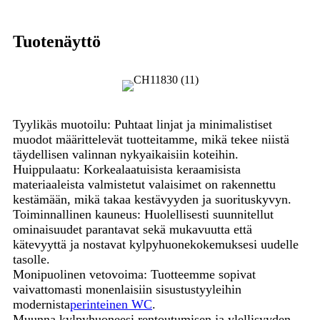
Tuotenäyttö
Tyylikäs muotoilu: Puhtaat linjat ja minimalistiset
muodot määrittelevät tuotteitamme, mikä tekee niistä
täydellisen valinnan nykyaikaisiin koteihin.
Huippulaatu: Korkealaatuisista keraamisista
materiaaleista valmistetut valaisimet on rakennettu
kestämään, mikä takaa kestävyyden ja suorituskyvyn.
Toiminnallinen kauneus: Huolellisesti suunnitellut
ominaisuudet parantavat sekä mukavuutta että
kätevyyttä ja nostavat kylpyhuonekokemuksesi uudelle
tasolle.
Monipuolinen vetovoima: Tuotteemme sopivat
vaivattomasti monenlaisiin sisustustyyleihin
modernista
perinteinen WC
.
Muunna kylpyhuoneesi rentoutumisen ja ylellisyyden